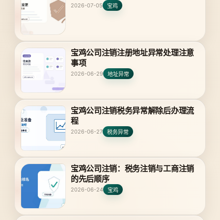
2026-07-05
宝鸡
宝鸡公司注销注册地址异常处理注意
事项
2026-06-29
地址异常
宝鸡公司注销税务异常解除后办理流
程
2026-06-27
税务异常
宝鸡公司注销：税务注销与工商注销
的先后顺序
2026-06-24
宝鸡