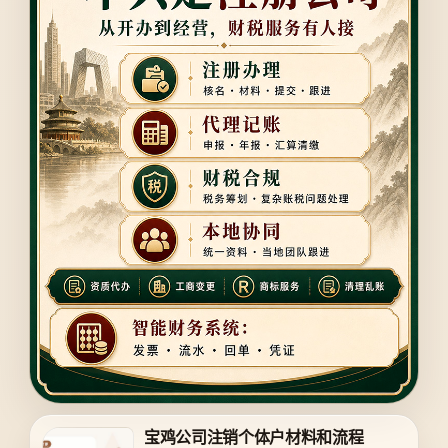
宝鸡公司注销个体户材料和流程