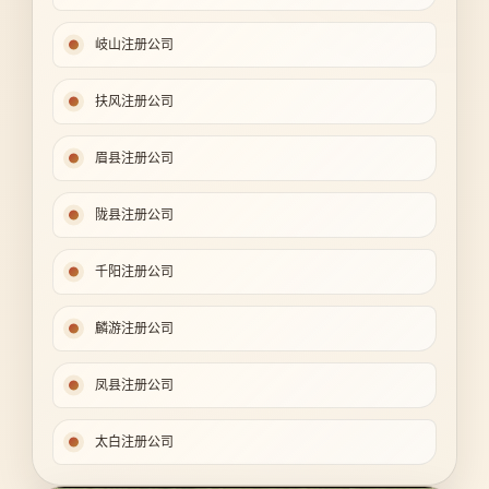
岐山注册公司
扶风注册公司
眉县注册公司
陇县注册公司
千阳注册公司
麟游注册公司
凤县注册公司
太白注册公司