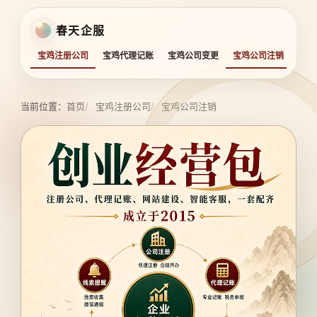
春天企服
宝鸡注册公司
宝鸡代理记账
宝鸡公司变更
宝鸡公司注销
宝鸡
当前位置：
首页
宝鸡注册公司
宝鸡公司注销