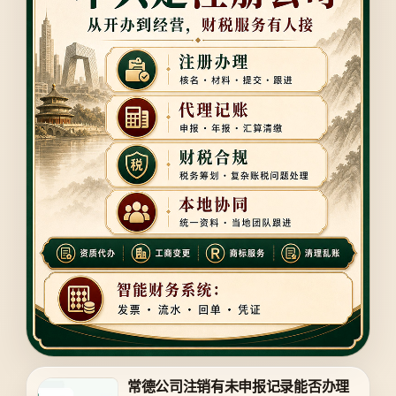
常德公司注销有未申报记录能否办理