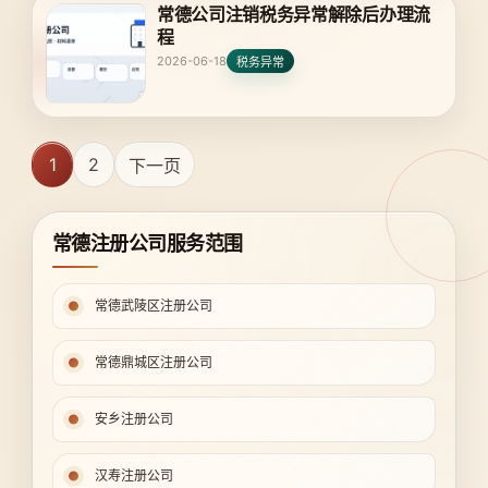
常德公司注销税务异常解除后办理流
程
2026-06-18
税务异常
1
2
下一页
常德注册公司服务范围
常德武陵区注册公司
常德鼎城区注册公司
安乡注册公司
汉寿注册公司