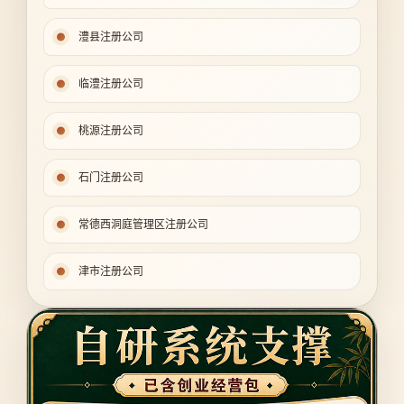
澧县注册公司
临澧注册公司
桃源注册公司
石门注册公司
常德西洞庭管理区注册公司
津市注册公司