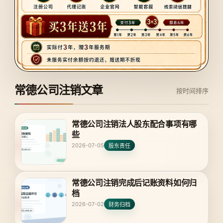
常德公司注销文章
按时间排序
常德公司注销法人股东配合事项有哪
些
2026-07-05
股东责任
常德公司注销完成后记账资料如何归
档
2026-07-02
财务归档