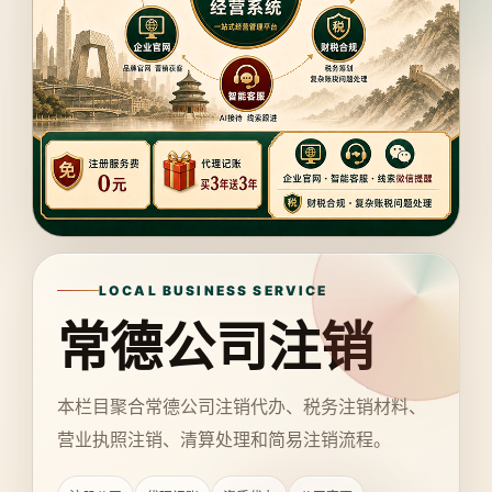
LOCAL BUSINESS SERVICE
常德公司注销
本栏目聚合常德公司注销代办、税务注销材料、
营业执照注销、清算处理和简易注销流程。