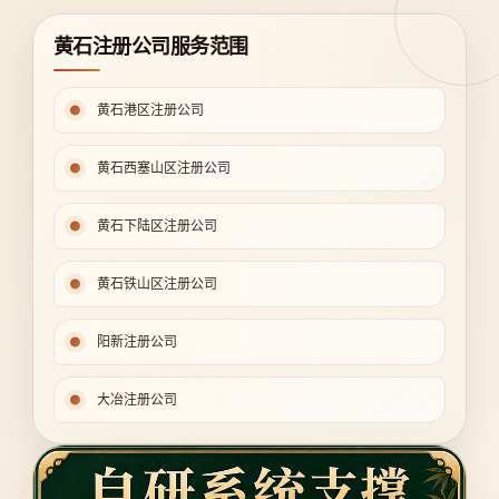
黄石注册公司服务范围
黄石港区注册公司
黄石西塞山区注册公司
黄石下陆区注册公司
黄石铁山区注册公司
阳新注册公司
大冶注册公司