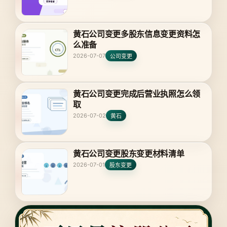
黄石公司变更多股东信息变更资料怎
么准备
2026-07-07
公司变更
黄石公司变更完成后营业执照怎么领
取
2026-07-02
黄石
黄石公司变更股东变更材料清单
2026-07-01
股东变更