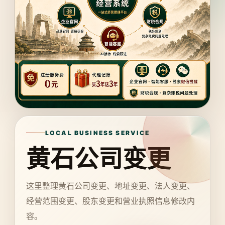
LOCAL BUSINESS SERVICE
黄石公司变更
这里整理黄石公司变更、地址变更、法人变更、
经营范围变更、股东变更和营业执照信息修改内
容。