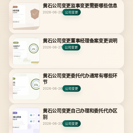
黄石公司变更监事变更需要哪些信息
2026-06-29
公司变更
黄石公司变更董事经理备案变更说明
2026-06-27
公司变更
黄石公司变更委托代办通常有哪些环
节
2026-06-26
公司变更
黄石公司变更自己办理和委托代办区
别
2026-06-20
公司变更