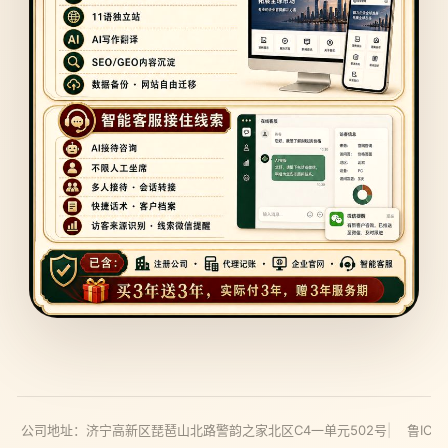
有
公司地址：济宁高新区琵琶山北路警韵之家北区C4一单元502号
鲁ICP备