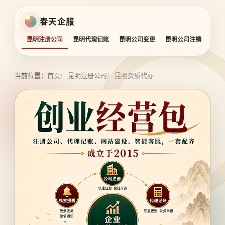
春天企服
昆明注册公司
昆明代理记账
昆明公司变更
昆明公司注销
昆明
当前位置：
首页
昆明注册公司
昆明资质代办