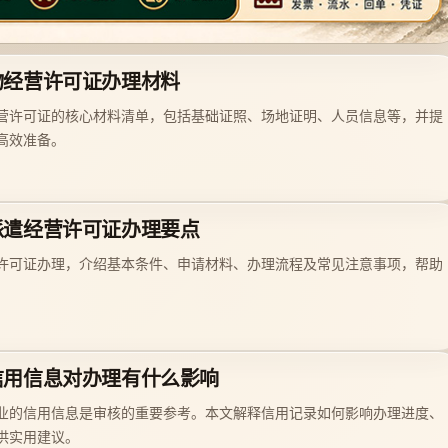
物经营许可证办理材料
营许可证的核心材料清单，包括基础证照、场地证明、人员信息等，并提
高效准备。
派遣经营许可证办理要点
许可证办理，介绍基本条件、申请材料、办理流程及常见注意事项，帮助
。
信用信息对办理有什么影响
业的信用信息是审核的重要参考。本文解释信用记录如何影响办理进度、
供实用建议。