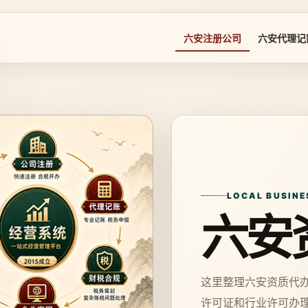
六安注册公司
六安代理记
LOCAL BUSINE
六安
这里整理六安资质代
许可证和行业许可办