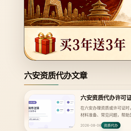
六安资质代办文章
六安资质代办许可
在六安办理资质或许可证时
材料准备、常见问题，帮助
2026-08-06
资质代办