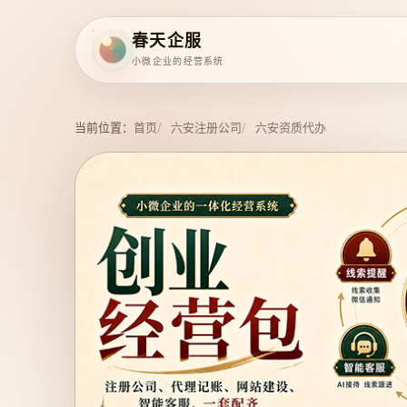
春天企服
小微企业的经营系统
当前位置：
首页
六安注册公司
六安资质代办