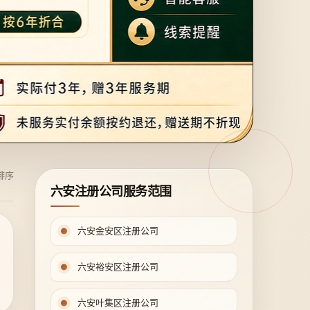
排序
六安注册公司服务范围
六安金安区注册公司
六安裕安区注册公司
六安叶集区注册公司