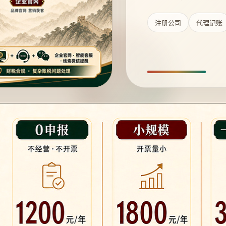
注册公司
代理记账