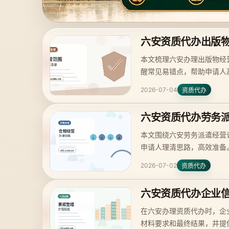
六安资质代办出版
本文梳理六安办理出版物经
醒常见易错点，帮助申请人
2026-07-04
资质代办
六安资质代办劳务
本文围绕六安劳务派遣经营
申请人理清思路，高效准备
2026-07-02
资质代办
六安资质代办企业
在六安办理资质代办时，企
材料要求和最终结果，并提