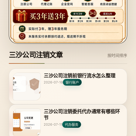
三沙公司注销文章
按时间排序
三沙公司注销前银行流水怎么整理
2026-07-16
银行账户
三沙公司注销委托代办通常有哪些环
节
2026-07-11
代办服务