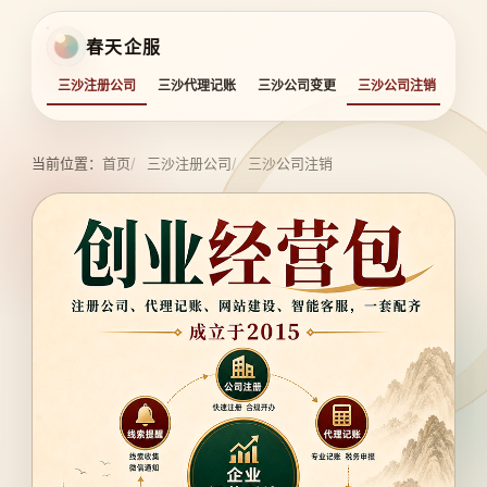
春天企服
三沙注册公司
三沙代理记账
三沙公司变更
三沙公司注销
三沙
当前位置：
首页
三沙注册公司
三沙公司注销