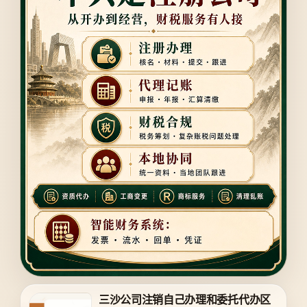
三沙公司注销自己办理和委托代办区