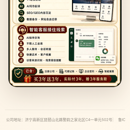
有
公司地址：济宁高新区琵琶山北路警韵之家北区C4一单元502号
鲁ICP备