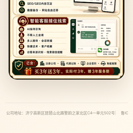
有
公司地址：济宁高新区琵琶山北路警韵之家北区C4一单元502号
鲁ICP备