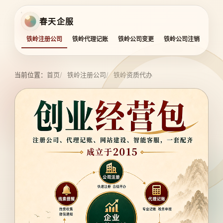
春天企服
铁岭注册公司
铁岭代理记账
铁岭公司变更
铁岭公司注销
铁岭
当前位置：
首页
铁岭注册公司
铁岭资质代办