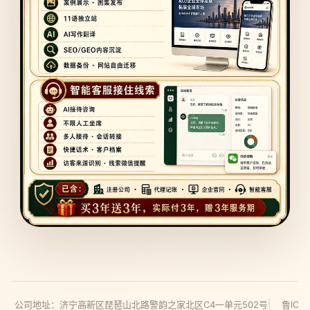
有
公司地址：济宁高新区琵琶山北路警韵之家北区C4一单元502号
鲁ICP备