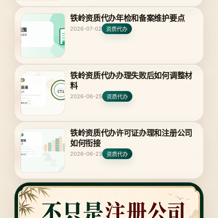
铁岭资质代办年检和备案维护要点
2026-07-02
资质代办
铁岭资质代办办理失败后如何调整材
料
2026-06-25
资质代办
铁岭资质代办许可证办理和注册公司
如何衔接
2026-06-23
资质代办