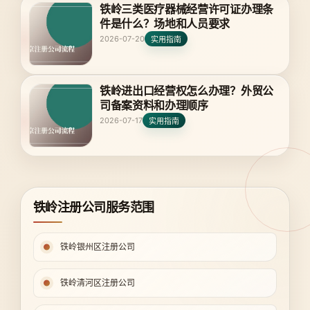
铁岭三类医疗器械经营许可证办理条
件是什么？场地和人员要求
2026-07-20
实用指南
铁岭进出口经营权怎么办理？外贸公
司备案资料和办理顺序
2026-07-17
实用指南
铁岭注册公司服务范围
铁岭银州区注册公司
铁岭清河区注册公司