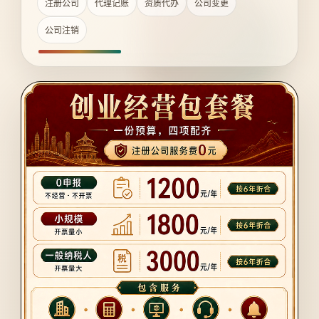
注册公司
代理记账
资质代办
公司变更
公司注销