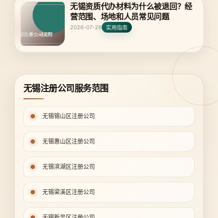
无锡资质代办材料为什么被退回？经
营范围、场地和人员常见问题
2026-07-26
实用指南
无锡注册公司服务范围
无锡锡山区注册公司
无锡惠山区注册公司
无锡滨湖区注册公司
无锡梁溪区注册公司
无锡新吴区注册公司