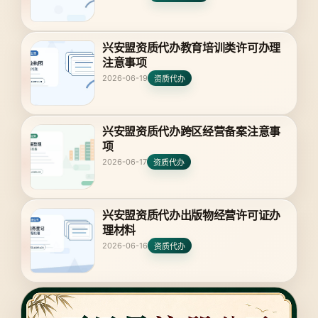
兴安盟资质代办教育培训类许可办理
注意事项
2026-06-19
资质代办
兴安盟资质代办跨区经营备案注意事
项
2026-06-17
资质代办
兴安盟资质代办出版物经营许可证办
理材料
2026-06-16
资质代办