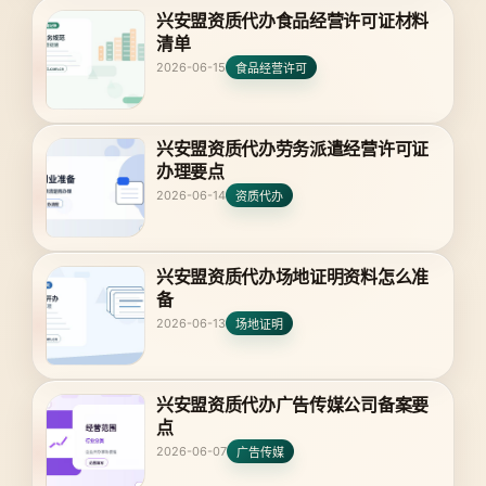
兴安盟资质代办食品经营许可证材料
清单
2026-06-15
食品经营许可
兴安盟资质代办劳务派遣经营许可证
办理要点
2026-06-14
资质代办
兴安盟资质代办场地证明资料怎么准
备
2026-06-13
场地证明
兴安盟资质代办广告传媒公司备案要
点
2026-06-07
广告传媒