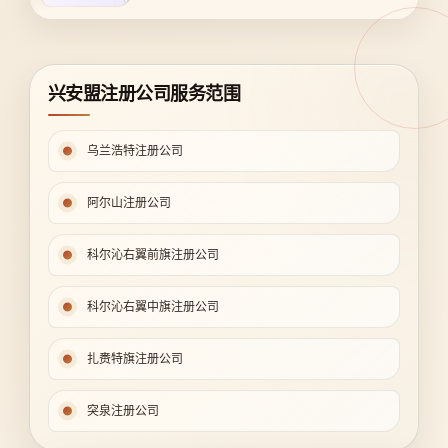
兴安盟注册公司服务范围
乌兰浩特注册公司
阿尔山注册公司
科尔沁右翼前旗注册公司
科尔沁右翼中旗注册公司
扎赉特旗注册公司
突泉注册公司