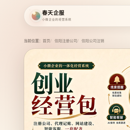
春天企服
小微企业的经营系统
当前位置：
首页
信阳注册公司
信阳公司注销