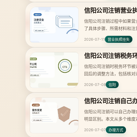
信阳公司注销营业
信阳公司注销过程中如果营
了具体步骤、所需材料和注
2026-07-11
营业执照挂失
信阳公司注销税务
信阳公司注销时税务环节被
回后的调整方法，包括核对
项，帮助您高效完成注销。
2026-07-08
信阳
信阳公司注销自己
信阳公司注销可以自己办理
明显区别。本文从多个维度
2026-07-07
办理方式