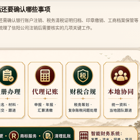
后还要确认哪些事项
还需确认银行账户注销、税务清税证明归档、印章缴销、工商档案保管等
梳理了信阳公司注销后需要核实的几项关键工作。