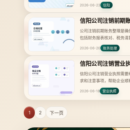
2026-06-23
信阳
信阳公司注销前期
公司注销前期账务整理是确
包括财务报表核对、税务清
2026-06-20
账务处理
信阳公司注销营业
信阳公司注销营业执照需要
求和注意事项，帮助企业顺
2026-06-18
营业执照
1
2
下一页