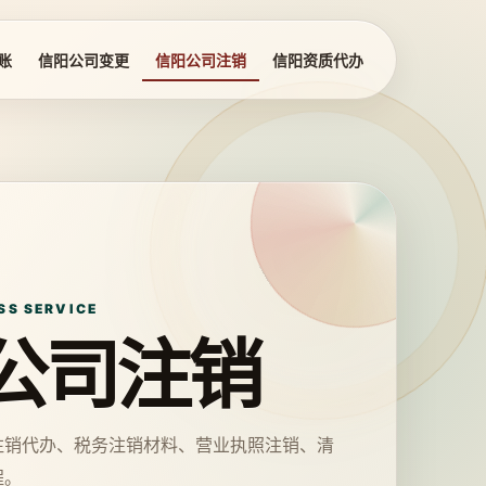
账
信阳公司变更
信阳公司注销
信阳资质代办
SS SERVICE
公司注销
注销代办、税务注销材料、营业执照注销、清
程。