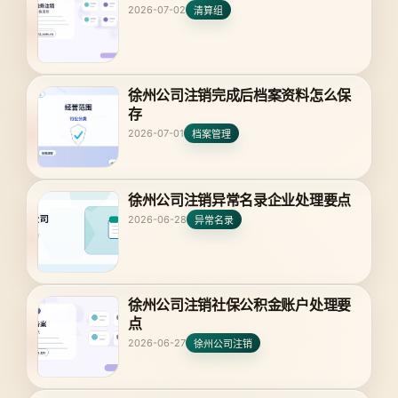
2026-07-02
清算组
徐州公司注销完成后档案资料怎么保
存
2026-07-01
档案管理
徐州公司注销异常名录企业处理要点
2026-06-28
异常名录
徐州公司注销社保公积金账户处理要
点
2026-06-27
徐州公司注销