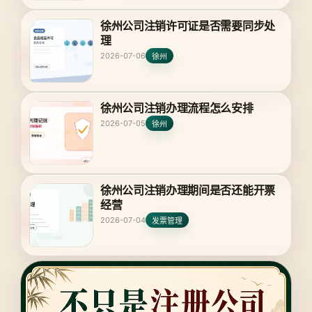
徐州公司注销许可证是否需要同步处
理
2026-07-06
徐州
徐州公司注销办理流程怎么安排
2026-07-05
徐州
徐州公司注销办理期间是否还能开票
经营
2026-07-04
发票管理