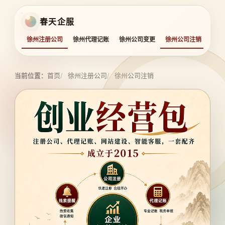
春天企服
徐州注册公司
徐州代理记账
徐州公司变更
徐州公司注销
徐州
当前位置：
首页
徐州注册公司
徐州公司注销