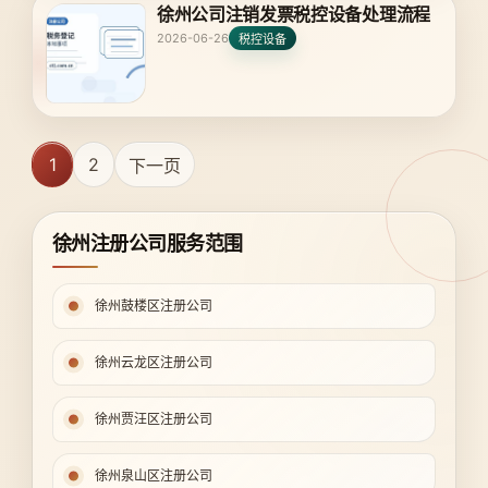
徐州公司注销发票税控设备处理流程
2026-06-26
税控设备
1
2
下一页
徐州注册公司服务范围
徐州鼓楼区注册公司
徐州云龙区注册公司
徐州贾汪区注册公司
徐州泉山区注册公司