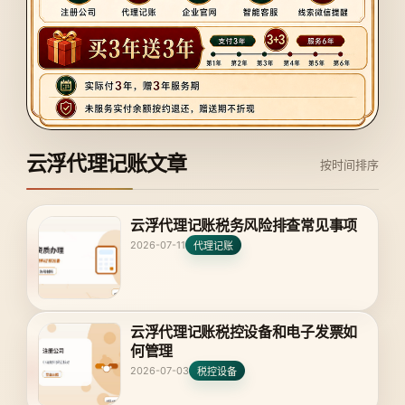
云浮代理记账文章
按时间排序
云浮代理记账税务风险排查常见事项
2026-07-11
代理记账
云浮代理记账税控设备和电子发票如
何管理
2026-07-03
税控设备